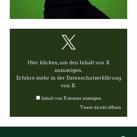
I
n
h
a
l
t
v
Hier klicken, um den Inhalt von X
o
n
anzuzeigen.
X
Erfahre mehr in der
Datenschutzerklärung
a
n
von X
.
z
e
Inhalt von X immer anzeigen
i
g
Tweet direkt öffnen
e
n