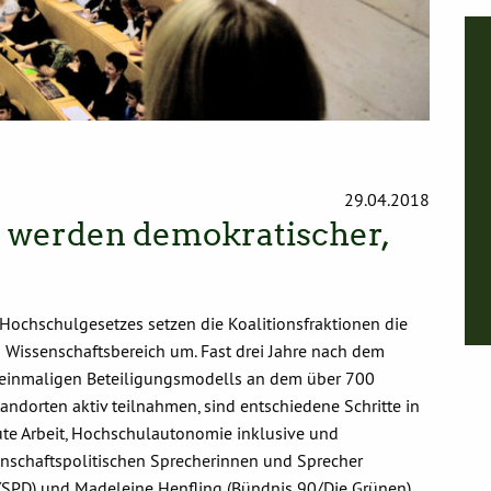
I
n
h
a
l
t
v
o
n
X
29.04.2018
a
n
 werden demokratischer,
z
e
i
g
e
ochschulgesetzes setzen die Koalitionsfraktionen die
n
m Wissenschaftsbereich um. Fast drei Jahre nach dem
 einmaligen Beteiligungsmodells an dem über 700
andorten aktiv teilnahmen, sind entschiedene Schritte in
te Arbeit, Hochschulautonomie inklusive und
senschaftspolitischen Sprecherinnen und Sprecher
 (SPD) und Madeleine Henfling (Bündnis 90/Die Grünen)