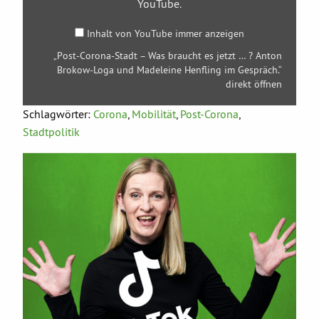
Brokow-
YouTube
.
Loga
und
Inhalt von YouTube immer anzeigen
Madeleine
Henfling
„Post-Corona-Stadt – Was braucht es jetzt … ? Anton
im
Brokow-Loga und Madeleine Henfling im Gespräch.“
Gespräch.“
von
direkt öffnen
YouTube
anzeigen
Schlagwörter:
Corona
,
Mobilität
,
Post-Corona
,
Stadtpolitik