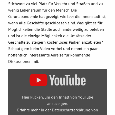
Stichwort zu viel Platz für Verkehr und Straßen und zu
wenig Lebensraum für den Mensch. Die
Coronapandemie hat gezeigt, wie leer die Innenstadt ist,
wenn alle Geschäfte geschlossen sind. Was gibt es für
Möglichkeiten die Städte auch anderweitig zu beleben
und ist die einzige Möglichkeit die Umsätze der
Geschäfte zu steigern kostenloses Parken anzubieten?
Schaut gern beim Video vorbei und nehmt ein paar
hoffentlich interessante Anreize für kommende
Diskussionen mit.
„Post-
Corona-
Stadt
–
Was
braucht
es
Hier klicken, um den Inhalt von YouTube
jetzt
anzuzeigen.
…
?
Erfahre mehr in der
Datenschutzerklärung von
Anton