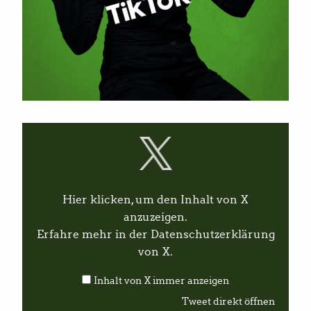
I
n
h
a
l
t
v
Hier klicken, um den Inhalt von X
o
n
anzuzeigen.
X
Erfahre mehr in der
Datenschutzerklärung
a
n
von X
.
z
e
Inhalt von X immer anzeigen
i
g
Tweet direkt öffnen
e