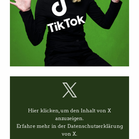
I
n
h
a
l
t
v
Hier klicken, um den Inhalt von X
o
n
anzuzeigen.
X
Erfahre mehr in der
Datenschutzerklärung
a
n
von X
.
z