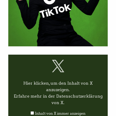
I
n
h
a
l
t
v
Hier klicken, um den Inhalt von X
o
n
anzuzeigen.
X
Erfahre mehr in der
Datenschutzerklärung
a
n
von X
.
z
e
Inhalt von X immer anzeigen
i