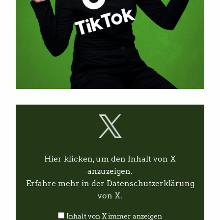
I
n
h
a
l
t
v
Hier klicken, um den Inhalt von X
o
n
anzuzeigen.
X
Erfahre mehr in der
Datenschutzerklärung
a
n
von X
.
z
e
Inhalt von X immer anzeigen
i