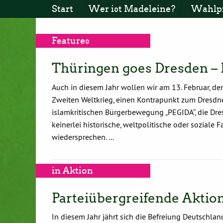
Start
Wer ist Madeleine?
Wahlp
Features
Thüringen goes Dresden – 
Auch in diesem Jahr wollen wir am 13. Februar, d
Zweiten Weltkrieg, einen Kontrapunkt zum Dresdn
islamkritischen Bürgerbewegung „PEGIDA“, die Dr
keinerlei historische, weltpolitische oder soziale F
wiedersprechen. …
in Aktion
Parteiübergreifende Aktion
In diesem Jahr jährt sich die Befreiung Deutschla