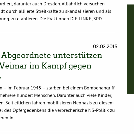
iert, darunter auch Dresden. Alljährlich versuchen
I
t durch alliierte Streitkräfte zu skandalisieren und als
n
h
ung, zu etablieren. Die Fraktionen DIE LINKE, SPD …
a
l
t
v
o
n
02.02.2015
X
 Abgeordnete unterstützen
a
n
Weimar im Kampf gegen
z
e
i
s
g
e
en – im Februar 1945 – starben bei einem Bombenangriff
n
mehrere hundert Menschen. Darunter auch viele Kinder,
n. Seit etlichen Jahren mobilisieren Neonazis zu diesem
l des Opfergedenkens die verbrecherische NS-Politik zu
ieren in …