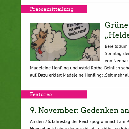
Pressemitteilung
Grüne
„Held
Bereits zum
Sonntag, de
von Neonazi
Madeleine Henfling und Astrid Rothe-Beinlich sehe
auf. Dazu erklärt Madeleine Henfling: „Seit mehr 
Features
9. November: Gedenken an
An den 76. Jahrestag der Reichspogromnacht am 9.
November ist einer der geschichtsträchtigsten Er