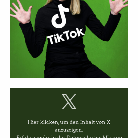
I
n
h
a
l
t
v
Hier klicken, um den Inhalt von X
o
n
anzuzeigen.
X
Erfahre mehr in der
Datenschutzerklärung