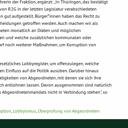
erin der Fraktion, ergänzt: „In Thüringen, das bestätigt
 von R2G in der letzten Legislatur verabschiedeten
 gut aufgestellt. Bürger*innen haben das Recht zu
cheidungen getroffen werden. Auch machen wir als
dneten monatlich an Diäten und möglichen
ften und welche zusätzlichen kommunalen oder
arf noch weiterer Maßnahmen, um Korruption von
gesetzliches Lobbyregister, um offenzulegen, welche
n Einfluss auf die Politik ausüben. Darüber hinaus
tigkeiten von Abgeordneten, mit denen sie sich ihre
fach entlohnen lassen. Davon ausgenommen sind natürlich
es Abgeordnetenmandats nicht in Verbindung stehen“, so
uption
,
Lobbyismus
,
Überprüfung von Abgeordneten