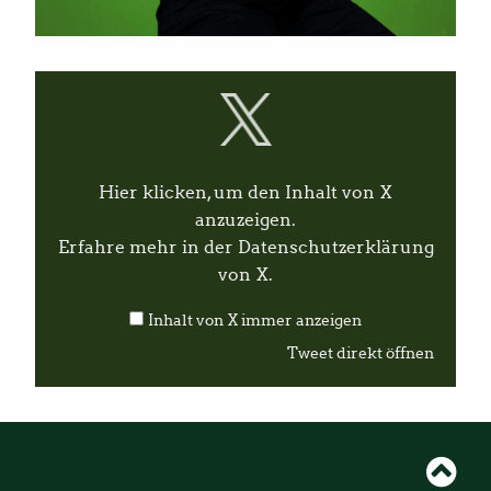
I
n
h
a
l
t
v
Hier klicken, um den Inhalt von X
o
n
anzuzeigen.
X
Erfahre mehr in der
Datenschutzerklärung
a
n
von X
.
z
e
Inhalt von X immer anzeigen
i
g
Tweet direkt öffnen
e
n