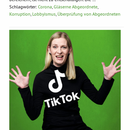
Schlagwörter:
Corona
,
Gläserne Abgeordnete
,
Korruption
,
Lobbyismus
,
Überprüfung von Abgeordneten