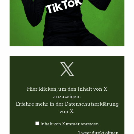
I
n
h
a
l
t
v
Hier klicken, um den Inhalt von X
o
n
anzuzeigen.
X
Erfahre mehr in der
Datenschutzerklärung
a
n
von X
.
z
e
Inhalt von X immer anzeigen
i
g
Tweet direkt öffnen