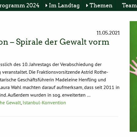
rogramm 2024
Im Landtag
Themen
Team
11.05.2021
on – Spirale der Gewalt vorm
sslich des 10. Jahrestags der Verabschiedung der
ranstaltet. Die Fraktionsvorsitzende Astrid Rothe-
ntarische Geschäftsführerin Madeleine Henfling und
 Laura Wahl machten darauf aufmerksam, dass seit 2011 in
nd. Außerdem wurden in sog. erweiterten …
che Gewalt
,
Istanbul-Konvention