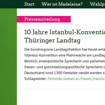
Start
Wer ist Madeleine?
Wahlp
Pressemitteilung
10 Jahre Istanbul-Konventi
Thüringer Landtag
Die bündnisgrüne Landtagsfraktion hat heute anlä
Istanbul-Konvention eine Mahnwache am Landtag ve
Beinlich, innenpolitische Sprecherin und parlame
frauen- und gleichstellungspolitische Sprecherin
Deutschland rund 1300 Femizide verübt worden si
Schlagwörter:
Femizide
,
Gewalt an Frauen
,
Häusli