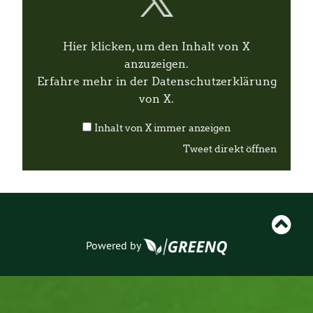
a
l
t
v
Hier klicken, um den Inhalt von X
o
n
anzuzeigen.
X
Erfahre mehr in der
Datenschutzerklärung
a
n
von X
.
z
e
Inhalt von X immer anzeigen
i
g
Tweet direkt öffnen
e
n
Powered by