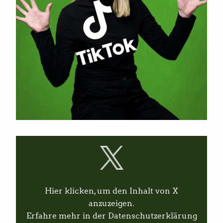
I
n
h
a
l
t
v
Hier klicken, um den Inhalt von X
o
n
anzuzeigen.
X
Erfahre mehr in der
Datenschutzerklärung
a