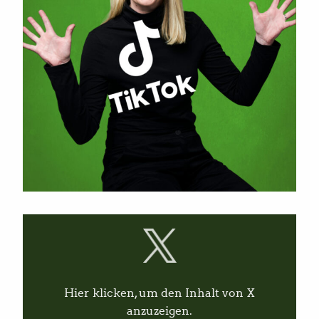
I
n
h
a
l
t
v
Hier klicken, um den Inhalt von X
o
n
anzuzeigen.