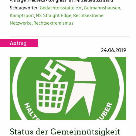
Anfrage „Heureka-Kongress“ in „Mitteldeutschland“
Schlagwörter:
Gedächtnisstätte e.V.
,
Gutmannshausen
,
Kampfsport
,
NS Straight Edge
,
Rechtsextreme
Netzwerke
,
Rechtsextremismus
Antrag
24.06.2019
Status der Gemeinnützigkeit