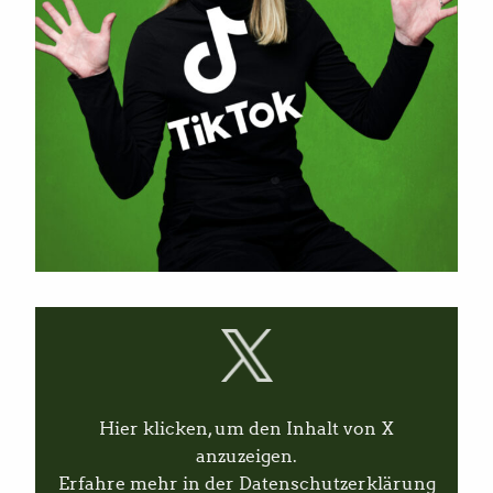
I
n
h
a
l
t
v
Hier klicken, um den Inhalt von X
o
n
anzuzeigen.
X
Erfahre mehr in der
Datenschutzerklärung
a