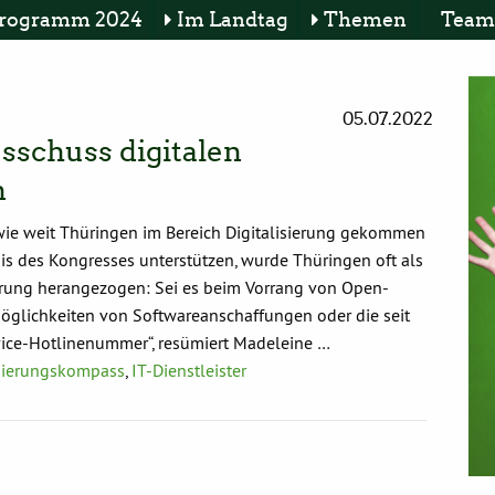
rogramm 2024
Im Landtag
Themen
Team
05.07.2022
schuss digitalen
n
wie weit Thüringen im Bereich Digitalisierung gekommen
nis des Kongresses unterstützen, wurde Thüringen oft als
ierung herangezogen: Sei es beim Vorrang von Open-
lichkeiten von Softwareanschaffungen oder die seit
rvice-Hotlinenummer“, resümiert Madeleine …
isierungskompass
,
IT-Dienstleister