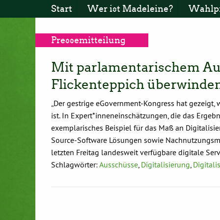
Start
Wer ist Madeleine?
Wahlp
Pressemitteilung
Mit parlamentarischem Aus
Flickenteppich überwinde
„Der gestrige eGovernment-Kongress hat gezeigt, 
ist. In Expert*inneneinschätzungen, die das Ergeb
exemplarisches Beispiel für das Maß an Digitalis
Source-Software Lösungen sowie Nachnutzungsmög
letzten Freitag landesweit verfügbare digitale Se
Schlagwörter:
Ausschüsse
,
Digitalisierung
,
Digital