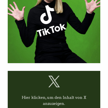
I
n
h
a
l
t
v
Hier klicken, um den Inhalt von X
o
n
anzuzeigen.
X