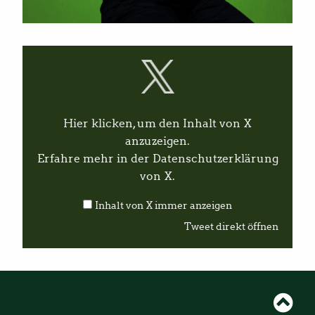
I
n
h
a
l
t
v
Hier klicken, um den Inhalt von X
o
n
anzuzeigen.
X
Erfahre mehr in der
Datenschutzerklärung
a
n
von X
.
z
e
Inhalt von X immer anzeigen
i
g
Tweet direkt öffnen
e
n