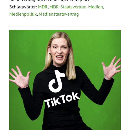
Schlagwörter:
MDR
,
MDR-Staatsvertrag
,
Medien
,
Medienpolitik
,
Medienstaatsvertrag