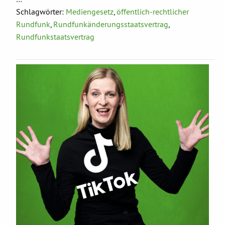
Schlagwörter:
Mediengesetz
,
öffentlich-rechtlicher
Rundfunk
,
Rundfunkänderungsstaatsvertrag
,
Rundfunkstaatsvertrag