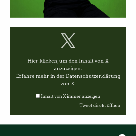
I
n
h
a
l
t
v
Hier klicken, um den Inhalt von X
o
n
anzuzeigen.
X
Erfahre mehr in der
Datenschutzerklärung
a
n
von X
.
z
e
Inhalt von X immer anzeigen
i
g
Tweet direkt öffnen
e
n