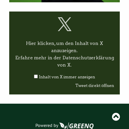
I
n
h
a
l
t
v
Hier klicken, um den Inhalt von X
o
n
anzuzeigen.
X
Erfahre mehr in der
Datenschutzerklärung
a
n
von X
.
z
e
Inhalt von X immer anzeigen
i
g
Tweet direkt öffnen
e
n
Powered by