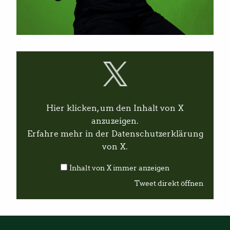
I
n
h
a
l
t
v
Hier klicken, um den Inhalt von X
o
n
anzuzeigen.
X
Erfahre mehr in der
Datenschutzerklärung
a
n
von X
.
z
e
Inhalt von X immer anzeigen
i
g
Tweet direkt öffnen
e
n