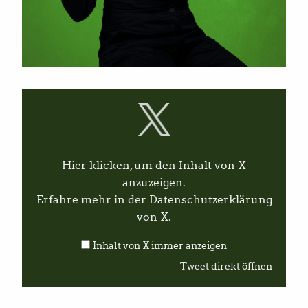
I
n
h
a
l
t
v
Hier klicken, um den Inhalt von X
o
n
anzuzeigen.
X
Erfahre mehr in der
Datenschutzerklärung
a
n
von X
.
z
e
Inhalt von X immer anzeigen
i
g
Tweet direkt öffnen
e
n