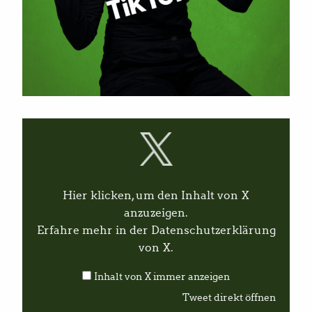
I
n
h
a
l
t
v
Hier klicken, um den Inhalt von X
o
n
anzuzeigen.
X
Erfahre mehr in der
Datenschutzerklärung
a
n
von X
.
z
e
Inhalt von X immer anzeigen
i
g
Tweet direkt öffnen
e