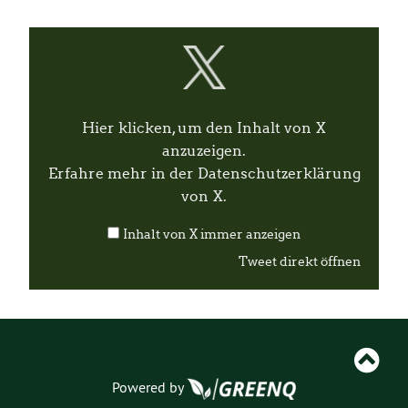
I
n
h
a
l
t
v
Hier klicken, um den Inhalt von X
o
n
anzuzeigen.
X
Erfahre mehr in der
Datenschutzerklärung
a
n
von X
.
z
e
Inhalt von X immer anzeigen
i
g
Tweet direkt öffnen
e
n
Powered by