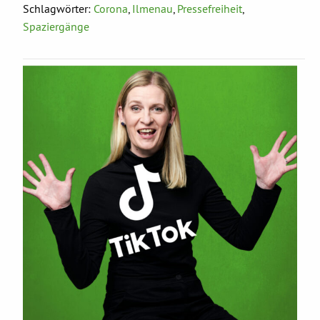
Schlagwörter:
Corona
,
Ilmenau
,
Pressefreiheit
,
Spaziergänge