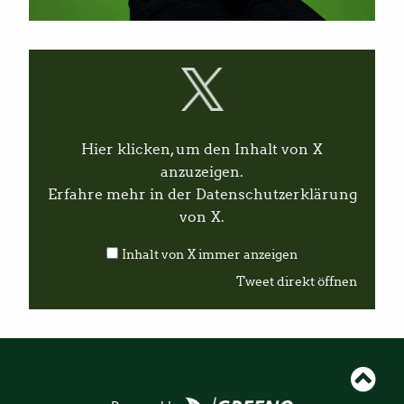
I
n
h
a
l
t
v
Hier klicken, um den Inhalt von X
o
n
anzuzeigen.
X
Erfahre mehr in der
Datenschutzerklärung
a
n
von X
.
z
e
Inhalt von X immer anzeigen
i
g
Tweet direkt öffnen
e
n