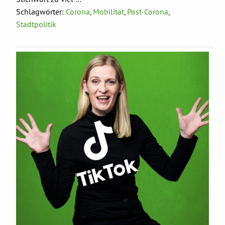
Schlagwörter:
Corona
,
Mobilität
,
Post-Corona
,
Stadtpolitik