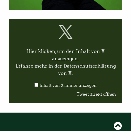
I
n
h
a
l
t
v
Hier klicken, um den Inhalt von X
o
n
anzuzeigen.
X
Erfahre mehr in der
Datenschutzerklärung
a
n
von X
.
z
e
Inhalt von X immer anzeigen
i
g
Tweet direkt öffnen
e
n