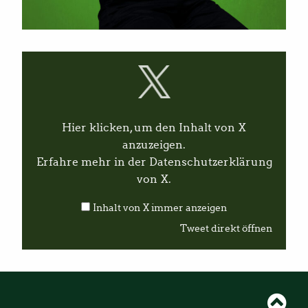
I
n
h
a
l
t
v
Hier klicken, um den Inhalt von X
o
n
anzuzeigen.
X
Erfahre mehr in der
Datenschutzerklärung
a
n
von X
.
z
e
Inhalt von X immer anzeigen
i
g
Tweet direkt öffnen
e
n