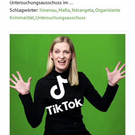
Untersuchungsausschuss im …
Schlagwörter:
Ilmenau
,
Mafia
,
Ndrangeta
,
Organisierte
Kriminalität
,
Untersuchungsauschuss