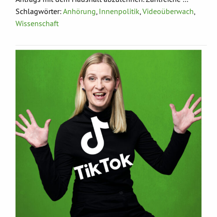
Schlagwörter:
Anhörung
,
Innenpolitik
,
Videoüberwach
,
Wissenschaft