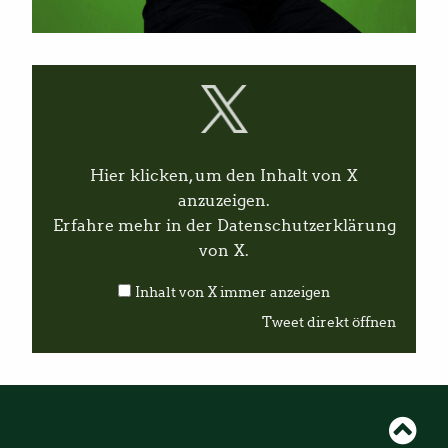
I
n
h
a
l
t
v
Hier klicken, um den Inhalt von X
o
n
anzuzeigen.
X
Erfahre mehr in der
Datenschutzerklärung
a
n
von X
.
z
e
Inhalt von X immer anzeigen
i
g
Tweet direkt öffnen
e
n