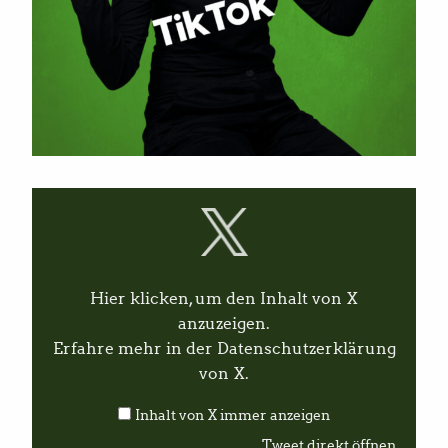
I
n
h
a
l
t
v
Hier klicken, um den Inhalt von X
o
n
anzuzeigen.
X
Erfahre mehr in der
Datenschutzerklärung
a
n
von X
.
z
e
Inhalt von X immer anzeigen
i
g
Tweet direkt öffnen