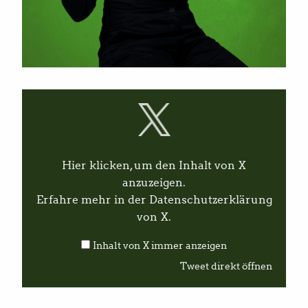
I
n
h
a
l
t
v
Hier klicken, um den Inhalt von X
o
n
anzuzeigen.
X
Erfahre mehr in der
Datenschutzerklärung
a
n
von X
.
z
e
Inhalt von X immer anzeigen
i
g
Tweet direkt öffnen
e
n