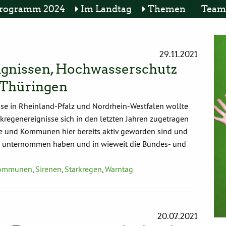
rogramm 2024
Im Landtag
Themen
Team
29.11.2021
ignissen, Hochwasserschutz
 Thüringen
se in Rheinland-Pfalz und Nordrhein-Westfalen wollte
rkregenereignisse sich in den letzten Jahren zugetragen
dte und Kommunen hier bereits aktiv geworden sind und
 unternommen haben und in wieweit die Bundes- und
ommunen
,
Sirenen
,
Starkregen
,
Warntag
20.07.2021