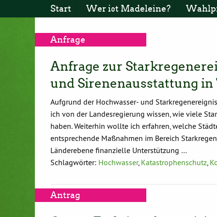
Start
Wer ist Madeleine?
Wahlp
Anfrage
Anfrage zur Starkregenere
und Sirenenausstattung in
Aufgrund der Hochwasser- und Starkregenereignis
ich von der Landesregierung wissen, wie viele Sta
haben. Weiterhin wollte ich erfahren, welche Stä
entsprechende Maßnahmen im Bereich Starkregen
Länderebene finanzielle Unterstützung …
Schlagwörter:
Hochwasser
,
Katastrophenschutz
,
K
Antrag