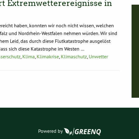
rt Extremwetterereignisse in
I
n
h
a
gereicht haben, konnten wir noch nicht wissen, welchen
l
t
Pfalz und Nordrhein-Westfalen nehmen würden. Wir sind
v
hem Leid, das durch diese Flutkatastrophe ausgelöst
o
n
 dass sich diese Katastrophe im Westen …
X
serschutz
,
Klima
,
Klimakrise
,
Klimaschutz
,
Unwetter
a
n
z
e
i
g
e
n
Powered by