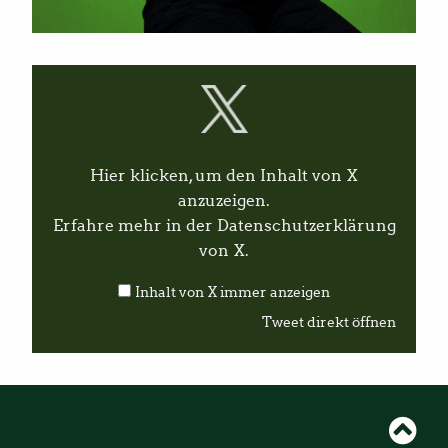
I
n
h
a
l
t
v
Hier klicken, um den Inhalt von X
o
n
anzuzeigen.
X
Erfahre mehr in der
Datenschutzerklärung
a
n
von X
.
z
e
Inhalt von X immer anzeigen
i
g
Tweet direkt öffnen
e
n