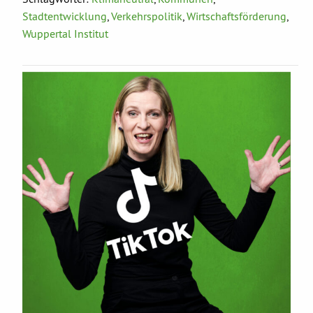
Stadtentwicklung
,
Verkehrspolitik
,
Wirtschaftsförderung
,
Wuppertal Institut