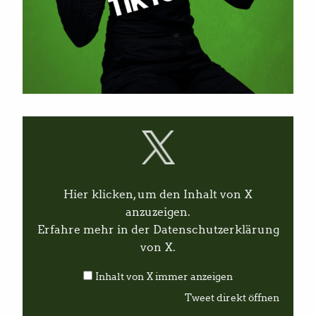
I
n
h
a
l
t
v
Hier klicken, um den Inhalt von X
o
n
anzuzeigen.
X
Erfahre mehr in der
Datenschutzerklärung
a
n
von X
.
z
e
Inhalt von X immer anzeigen
i
g
Tweet direkt öffnen
e
n