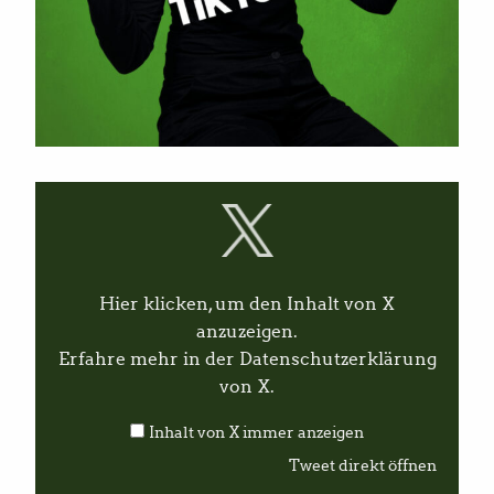
I
n
h
a
l
t
v
Hier klicken, um den Inhalt von X
o
n
anzuzeigen.
X
Erfahre mehr in der
Datenschutzerklärung
a
n
von X
.
z
e
Inhalt von X immer anzeigen
i
g
Tweet direkt öffnen
e
n