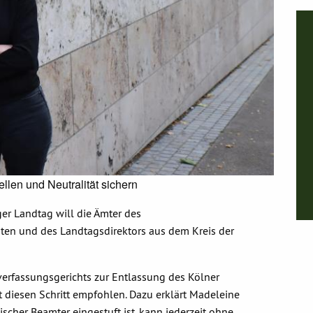
I
n
h
a
l
t
v
o
n
X
a
n
z
e
i
ellen und Neutralität sichern
g
e
n
r Landtag will die Ämter des
nten und des Landtagsdirektors aus dem Kreis der
verfassungsgerichts zur Entlassung des Kölner
t diesen Schritt empfohlen. Dazu erklärt Madeleine
tischer Beamter eingestuft ist, kann jederzeit ohne