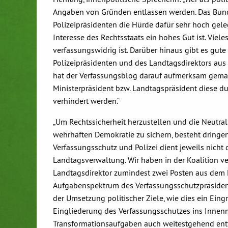
Angaben von Gründen entlassen werden. Das Bund
Polizeipräsidenten die Hürde dafür sehr hoch gele
Interesse des Rechtsstaats ein hohes Gut ist. Viele
verfassungswidrig ist. Darüber hinaus gibt es gut
Polizeipräsidenten und des Landtagsdirektors aus 
hat der Verfassungsblog darauf aufmerksam gemacht
Ministerpräsident bzw. Landtagspräsident diese du
verhindert werden.“
„Um Rechtssicherheit herzustellen und die Neutral
wehrhaften Demokratie zu sichern, besteht dring
Verfassungsschutz und Polizei dient jeweils nicht d
Landtagsverwaltung. Wir haben in der Koalition v
Landtagsdirektor zumindest zwei Posten aus dem K
Aufgabenspektrum des Verfassungsschutzpräsident
der Umsetzung politischer Ziele, wie dies ein Eingr
Eingliederung des Verfassungsschutzes ins Innenm
Transformationsaufgaben auch weitestgehend entfal