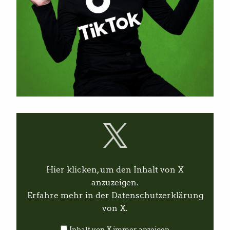
I
n
h
a
l
t
v
Hier klicken, um den Inhalt von X
o
n
anzuzeigen.
X
Erfahre mehr in der
Datenschutzerklärung
a
n
von X
.
z
e
Inhalt von X immer anzeigen