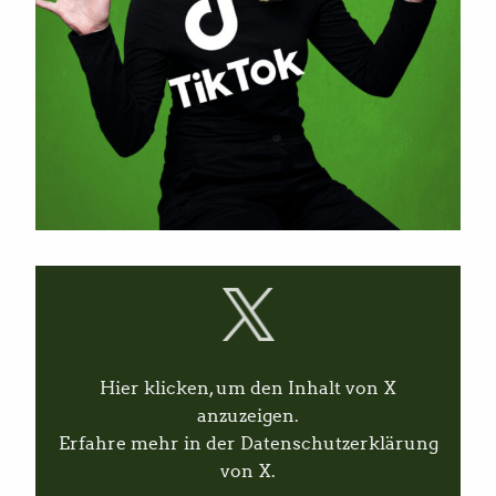
I
n
h
a
l
t
v
Hier klicken, um den Inhalt von X
o
n
anzuzeigen.
X
Erfahre mehr in der
Datenschutzerklärung
a
n
von X
.
z