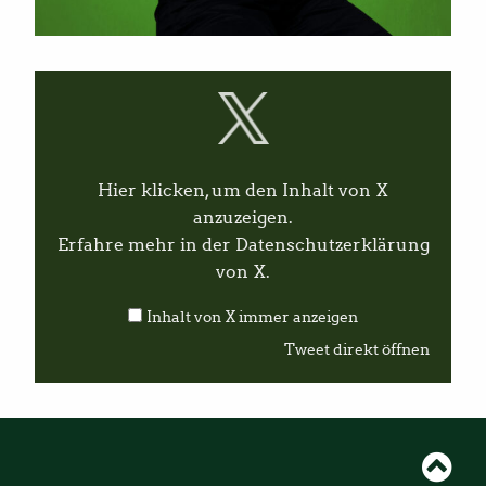
I
n
h
a
l
t
v
Hier klicken, um den Inhalt von X
o
n
anzuzeigen.
X
Erfahre mehr in der
Datenschutzerklärung
a
n
von X
.
z
e
Inhalt von X immer anzeigen
i
g
Tweet direkt öffnen
e
n