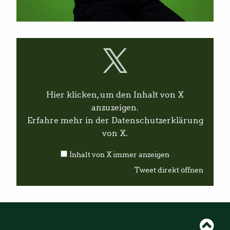
I
n
h
a
l
t
v
Hier klicken, um den Inhalt von X
o
n
anzuzeigen.
X
Erfahre mehr in der
Datenschutzerklärung
a
n
von X
.
z
e
Inhalt von X immer anzeigen
i
g
Tweet direkt öffnen
e
n