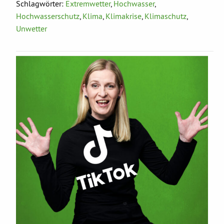
Schlagwörter:
Extremwetter
,
Hochwasser
,
Hochwasserschutz
,
Klima
,
Klimakrise
,
Klimaschutz
,
Unwetter