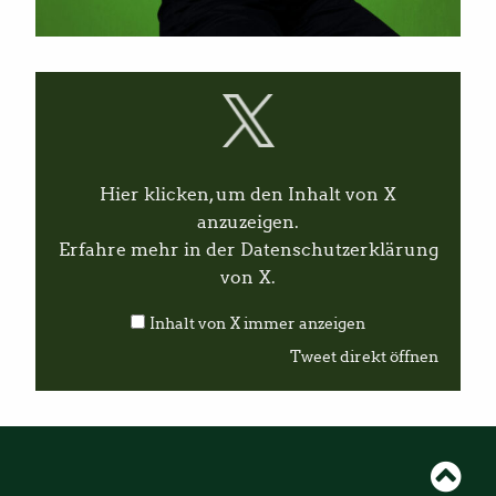
I
n
h
a
l
t
v
Hier klicken, um den Inhalt von X
o
n
anzuzeigen.
X
Erfahre mehr in der
Datenschutzerklärung
a
n
von X
.
z
e
Inhalt von X immer anzeigen
i
g
Tweet direkt öffnen
e
n