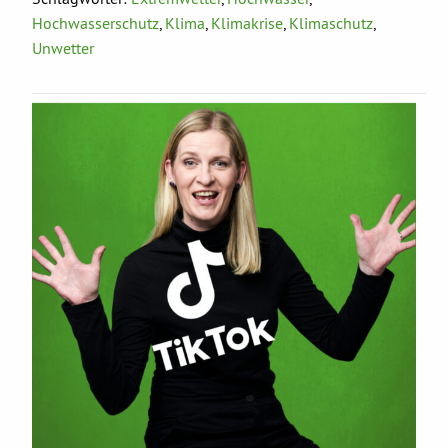
Hochwasserschutz
,
Klima
,
Klimakrise
,
Klimaschutz
,
Unwetter