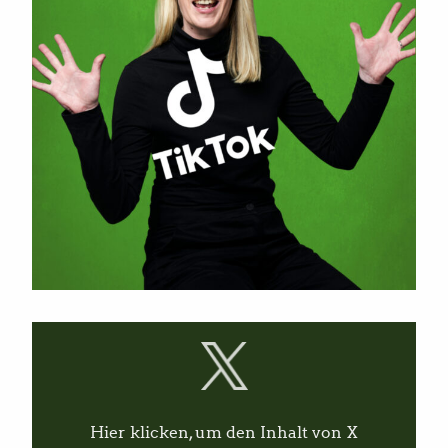
I
n
h
a
l
t
v
Hier klicken, um den Inhalt von X
o