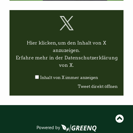
I
n
h
a
l
t
v
Hier klicken, um den Inhalt von X
o
n
anzuzeigen.
X
Erfahre mehr in der
Datenschutzerklärung
a
n
von X
.
z
e
Inhalt von X immer anzeigen
i
g
Tweet direkt öffnen
e
n
Powered by